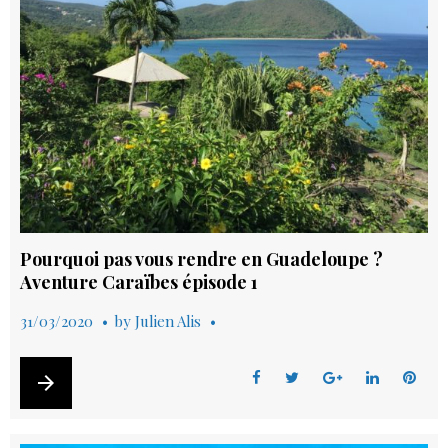
t
Pourquoi pas vous rendre en Guadeloupe ?
Aventure Caraïbes épisode 1
31/03/2020
by
Julien Alis
arrow_forward
F
T
G
L
P
a
w
o
i
i