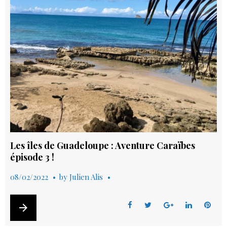
k
n
s
t
Les îles de Guadeloupe : Aventure Caraïbes
épisode 3 !
08/02/2022
by
Julien Alis
arrow_forward
F
T
G
L
P