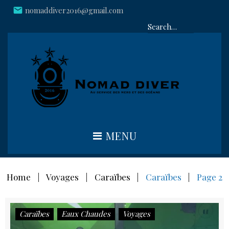
Skip
mail
nomaddiver2016@gmail.com
plac
to
Rec
content
:
MENU
Home
|
Voyages
|
Caraïbes
|
Caraïbes
|
Page 2
Catégorie :
Caraïbes
Eaux Chaudes
Voyages