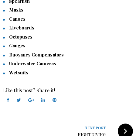
Spearfish
Masks
Canoes
Liveboards
Octopuses
Gauges
Buoyancy Compensators
Underwater Cameras
Wetsuits
Like this post? Share it!
Facebook
Twitter
Google+
LinkedIn
Pinterest
Navigation
de
NEXT POST
l’article
NIGHT DIVING