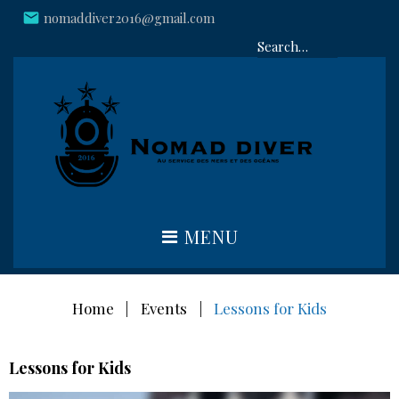
Skip
mail
nomaddiver2016@gmail.com
plac
to
Rec
content
:
MENU
Home
|
Events
|
Lessons for Kids
Lessons for Kids