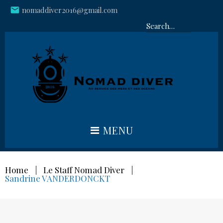
Skip
mail
nomaddiver2016@gmail.com
plac
to
Re
content
:
MENU
Home
|
Le Staff Nomad Diver
|
Sandrine VANDERDONCKT
Sandrine