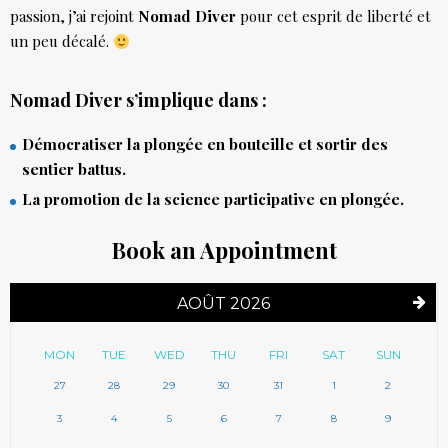
passion, j’ai rejoint
Nomad Diver
pour cet esprit de liberté et
un peu décalé.
Nomad Diver s’implique dans :
Démocratiser la plongée en bouteille et sortir des
sentier battus.
La promotion de la science participative en plongée.
Book an Appointment
AOÛT 2026
MON
TUE
WED
THU
FRI
SAT
SUN
27
28
29
30
31
1
2
3
4
5
6
7
8
9