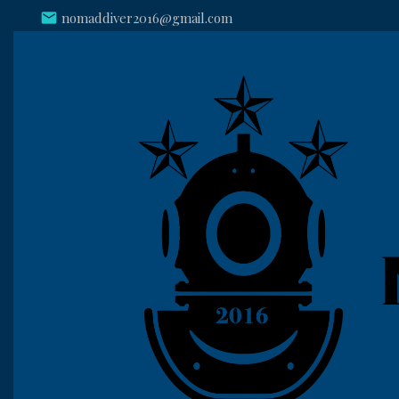
Skip
Recherc
mail
nomaddiver2016@gmail.com
plac
:
to
content