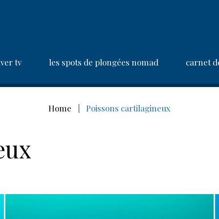
ver tv
les spots de plongées nomad
carnet d
Home
|
Poissons cartilagineux
eux