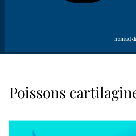
nomad di
Poissons cartilagin